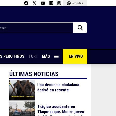
Reportes
S PERO FINOS
TURISMO CON SABOR
MÁS
EN VIVO
VIVE PUERTO VALLARTA
ÚLTIMAS NOTICIAS
Una denuncia ciudadana
derivó en rescate
Trágico accidente en
Tlaquepaque: Muere joven