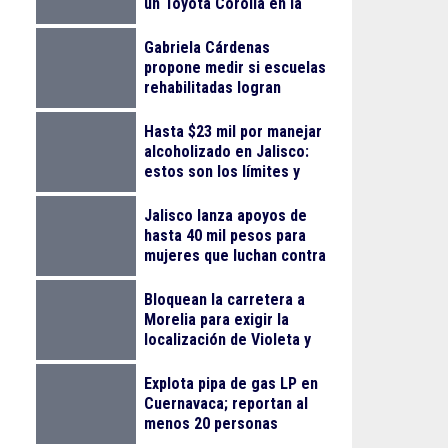
un Toyota Corolla en la
colonia Progreso
Gabriela Cárdenas
propone medir si escuelas
rehabilitadas logran
reducir el abandono
escolar
Hasta $23 mil por manejar
alcoholizado en Jalisco:
estos son los límites y
sanciones en 2026
Jalisco lanza apoyos de
hasta 40 mil pesos para
mujeres que luchan contra
el cáncer
Bloquean la carretera a
Morelia para exigir la
localización de Violeta y
Melissa
Explota pipa de gas LP en
Cuernavaca; reportan al
menos 20 personas
lesionadas