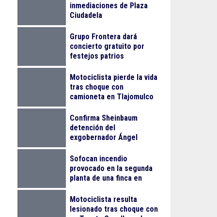
inmediaciones de Plaza
Ciudadela
Grupo Frontera dará
concierto gratuito por
festejos patrios
Motociclista pierde la vida
tras choque con
camioneta en Tlajomulco
Confirma Sheinbaum
detención del
exgobernador Ángel
Aguirre Rivero por el caso
Ayotzinapa
Sofocan incendio
provocado en la segunda
planta de una finca en
Arcos Vallarta
Motociclista resulta
lesionado tras choque con