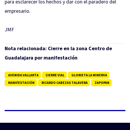
para esclarecer los hechos y dar con el paradero del
empresario.
JMF
Nota relacionada:
Cierre en la zona Centro de
Guadalajara por manifestación
AVENIDA VALLARTA
CIERRE VIAL
GLORIETA LA MINERVA
MANIFESTACIÓN
RICARDO CABEZAS TALAVERA
ZAPOPAN