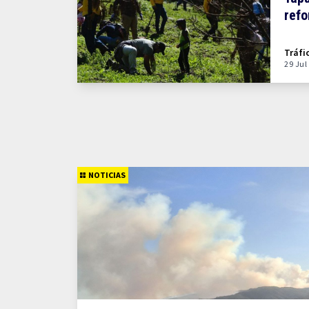
refo
Tráfi
29 Jul
NOTICIAS