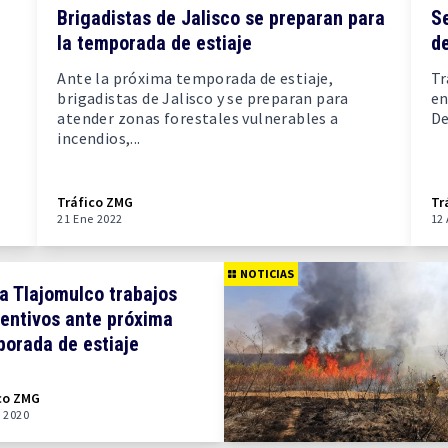
Brigadistas de Jalisco se preparan para
S
la temporada de estiaje
de
Ante la próxima temporada de estiaje,
Tr
brigadistas de Jalisco y se preparan para
en
atender zonas forestales vulnerables a
De
incendios,...
Tráfico ZMG
Tr
21 Ene 2022
12
NOTICIAS
ia Tlajomulco trabajos
entivos ante próxima
orada de estiaje
co ZMG
 2020