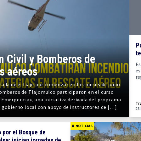
Po
te
n Civil y Bomberos de
Es
s aéreos
es
re
rada de estiaje por comenzar en los meses de junio
y Bomberos de Tlajomulco participaron en el curso
 Emergencia», una iniciativa derivada del programa
Tr
 gobierno local con apoyo de instructores de […]
28
NOTICIAS
 por el Bosque de
lpa; inician jornadas de