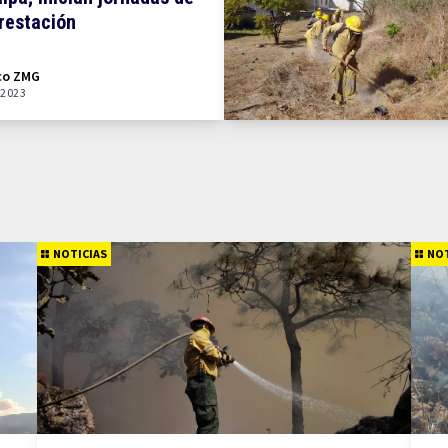
restación
co ZMG
 2023
NOTICIAS
NOT