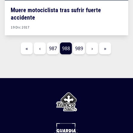
Muere motociclista tras sufrir fuerte
accidente
19 Dic 2017
«
‹
987
988
989
›
»