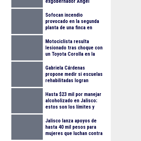
exgobernador Ángel
Aguirre Rivero por el caso
Ayotzinapa
Sofocan incendio
provocado en la segunda
planta de una finca en
Arcos Vallarta
Motociclista resulta
lesionado tras choque con
un Toyota Corolla en la
colonia Progreso
Gabriela Cárdenas
propone medir si escuelas
rehabilitadas logran
reducir el abandono
escolar
Hasta $23 mil por manejar
alcoholizado en Jalisco:
estos son los límites y
sanciones en 2026
Jalisco lanza apoyos de
hasta 40 mil pesos para
mujeres que luchan contra
el cáncer