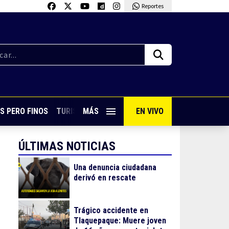
Reportes
S PERO FINOS
TURISMO CON SABOR
MÁS
EN VIVO
VIVE PUERTO VALLARTA
ÚLTIMAS NOTICIAS
Una denuncia ciudadana
derivó en rescate
Trágico accidente en
Tlaquepaque: Muere joven