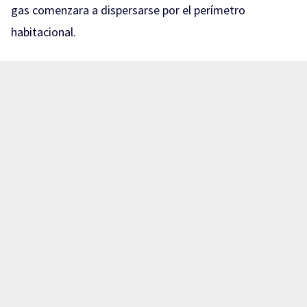
gas comenzara a dispersarse por el perímetro
habitacional.
Como medida preventiva ante el riesgo potencial de
una contingencia mayor, elementos de la policía
municipal acordonaron la zona de inmediato, mientras
que bomberos coordinaron la evacuación de al menos
10 familias que residen en las inmediaciones del lugar
del incidente.
Te puede interesar:
Vecinos de la colonia El Hormiguero
fueron evacuados de su viviendas