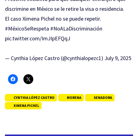
discrimine en México se le retire la visa o residencia.
El caso Ximena Pichel no se puede repetir.
#MéxicoSeRespeta
#NoALaDiscriminación
pic.twitter.com/ImJIpEFQqJ
— Cynthia López Castro (@cynthialopezc1)
July 9, 2025
CYNTHIA LÓPEZ CASTRO
MORENA
SENADORA
XIMENA PICHEL