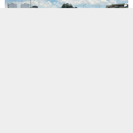
Te puede interesar:
Salió a una cita de trabajo y no
volvió: ¿Qué se sabe de la desaparición del
empresario Ricardo Cabezas Talavera?