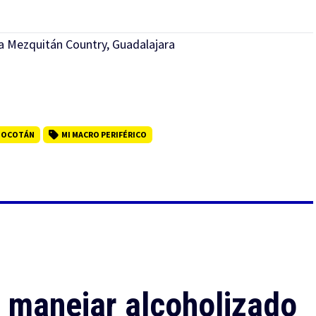
ia Mezquitán Country, Guadalajara
E OCOTÁN
MI MACRO PERIFÉRICO
r manejar alcoholizado