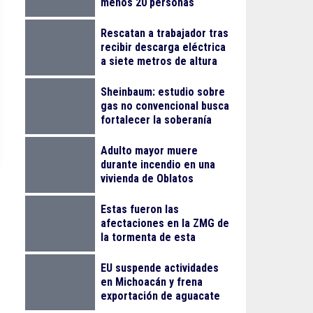
menos 20 personas
lesionadas
Rescatan a trabajador tras
recibir descarga eléctrica
a siete metros de altura
en La Nogalera
Sheinbaum: estudio sobre
gas no convencional busca
fortalecer la soberanía
energética
Adulto mayor muere
durante incendio en una
vivienda de Oblatos
Estas fueron las
afectaciones en la ZMG de
la tormenta de esta
madrugada
EU suspende actividades
en Michoacán y frena
exportación de aguacate