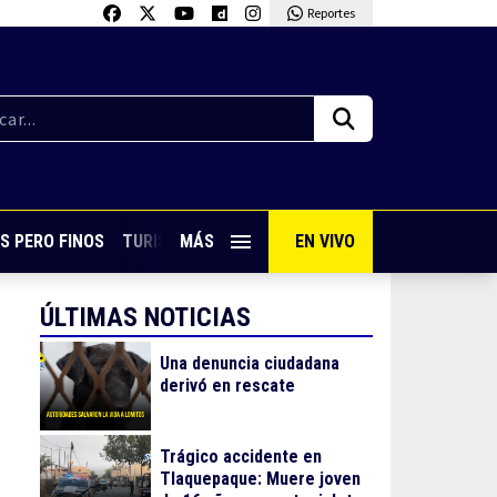
Reportes
S PERO FINOS
TURISMO CON SABOR
MÁS
EN VIVO
VIVE PUERTO VALLARTA
ÚLTIMAS NOTICIAS
Una denuncia ciudadana
derivó en rescate
Trágico accidente en
Tlaquepaque: Muere joven