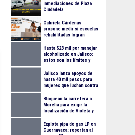
inmediaciones de Plaza
Ciudadela
Gabriela Cárdenas
propone medir si escuelas
rehabilitadas logran
reducir el abandono
escolar
Hasta $23 mil por manejar
alcoholizado en Jalisco:
estos son los límites y
sanciones en 2026
Jalisco lanza apoyos de
hasta 40 mil pesos para
mujeres que luchan contra
el cáncer
Bloquean la carretera a
Morelia para exigir la
localización de Violeta y
Melissa
Explota pipa de gas LP en
Cuernavaca; reportan al