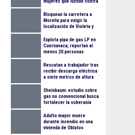
mujeres que luchan contra
el cáncer
Bloquean la carretera a
Morelia para exigir la
localización de Violeta y
Melissa
Explota pipa de gas LP en
Cuernavaca; reportan al
menos 20 personas
lesionadas
Rescatan a trabajador tras
recibir descarga eléctrica
a siete metros de altura
en La Nogalera
Sheinbaum: estudio sobre
gas no convencional busca
fortalecer la soberanía
energética
Adulto mayor muere
durante incendio en una
vivienda de Oblatos