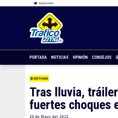
Anúnciate
PORTADA
NOTICIAS
OPINIÓN
CONSEJOS
G
NOTICIAS
Tras lluvia, tráil
fuertes choques e
20 de
Mayo
del 2023