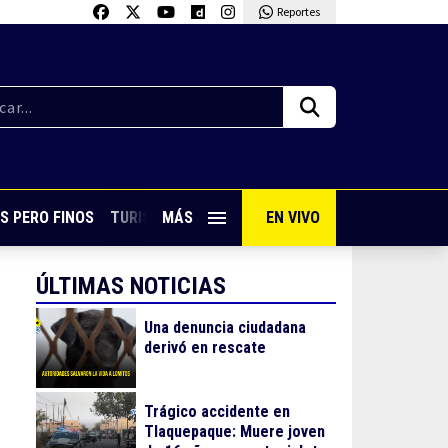
Reportes
S PERO FINOS
TURISMO CON SABOR
MÁS
EN VIVO
VIVE PUERTO VALLARTA
ÚLTIMAS NOTICIAS
Una denuncia ciudadana
derivó en rescate
Trágico accidente en
Tlaquepaque: Muere joven