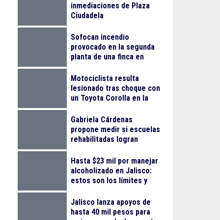
inmediaciones de Plaza
Ciudadela
Sofocan incendio
provocado en la segunda
planta de una finca en
Arcos Vallarta
Motociclista resulta
lesionado tras choque con
un Toyota Corolla en la
colonia Progreso
Gabriela Cárdenas
propone medir si escuelas
rehabilitadas logran
reducir el abandono
escolar
Hasta $23 mil por manejar
alcoholizado en Jalisco:
estos son los límites y
sanciones en 2026
Jalisco lanza apoyos de
hasta 40 mil pesos para