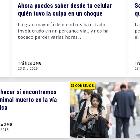
Ahora puedes saber desde tu celular
S
quién tuvo la culpa en un choque
qu
,
La gran mayoría de nosotros ha estado
La
involucrado en un percance vial, y nos ha
pe
tocado perder varias horas...
el
Tráfico ZMG
Tr
23 Dic 2015
23
CONSEJOS
hacer sí encontramos
nimal muerto en la vía
ica
co ZMG
 2015