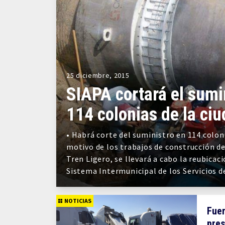
25 diciembre, 2015
SIAPA cortará el sumi
114 colonias de la ci
• Habrá corte del suministro en 114 colo
motivo de los trabajos de construcción de
Tren Ligero, se llevará a cabo la reubicac
Sistema Intermunicipal de los Servicios 
NOTICIAS
Fuer
pres