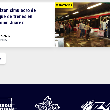
NOTICIAS
izan simulacro de
ue de trenes en
ción Juárez
co ZMG
 2015
»