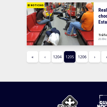
NOTICIAS
Real
choq
Esta
Tráfi
21 Dic
«
‹
1204
1205
1206
›