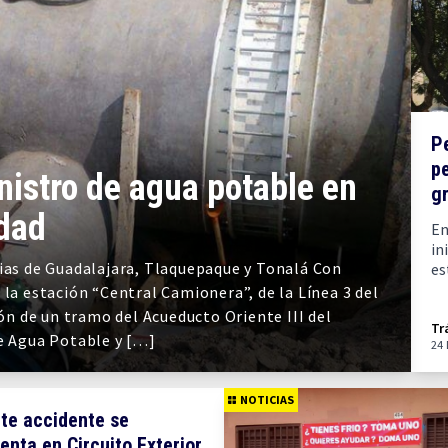
P
pe
nistro de agua potable en
g
udad
En
in
nias de Guadalajara, Tlaquepaque y Tonalá Con
es
 la estación “Central Camionera”, de la Línea 3 del
ión de un tramo del Acueducto Oriente III del
Tr
de Agua Potable y […]
24
NOTICIAS
te accidente se
enta en Circuito Exterior