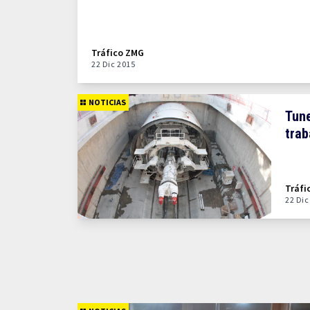
Tráfico ZMG
22 Dic 2015
NOTICIAS
Tune
trab
Tráfi
22 Dic