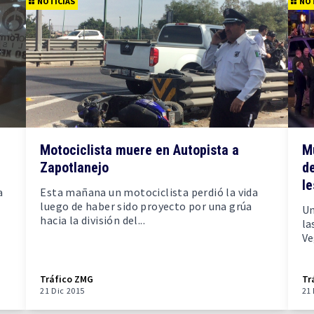
NOTICIAS
NOT
Motociclista muere en Autopista a
Mu
Zapotlanejo
de
l
a
Esta mañana un motociclista perdió la vida
luego de haber sido proyecto por una grúa
Un
hacia la división del...
la
Ve
Tráfico ZMG
Tr
21 Dic 2015
21