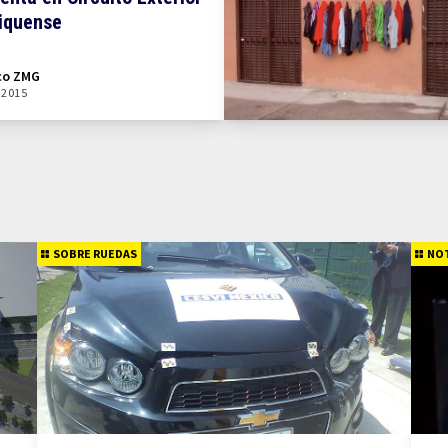
iquense
co ZMG
 2015
SOBRE RUEDAS
NOT