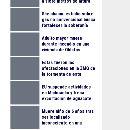
a siete metros de altura
en La Nogalera
Sheinbaum: estudio sobre
gas no convencional busca
fortalecer la soberanía
energética
Adulto mayor muere
durante incendio en una
vivienda de Oblatos
Estas fueron las
afectaciones en la ZMG de
la tormenta de esta
madrugada
EU suspende actividades
en Michoacán y frena
exportación de aguacate
Muere niño de 6 años tras
ser localizado
inconsciente en una
alberca en El Salto