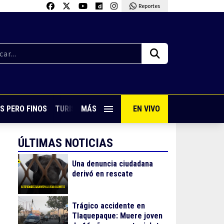
Reportes
S PERO FINOS
TURISMO CON SABOR
MÁS
EN VIVO
VIVE PUERTO VALLARTA
ÚLTIMAS NOTICIAS
Una denuncia ciudadana
derivó en rescate
Trágico accidente en
Tlaquepaque: Muere joven