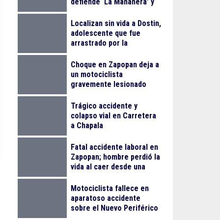
defiende ‘La Mañanera’ y
anuncia Jornada Nacional
de Reforestación
Localizan sin vida a Dostin,
adolescente que fue
arrastrado por la
corriente en la Barranca
de Oblatos
Choque en Zapopan deja a
un motociclista
gravemente lesionado
Trágico accidente y
colapso vial en Carretera
a Chapala
Fatal accidente laboral en
Zapopan; hombre perdió la
vida al caer desde una
obra
Motociclista fallece en
aparatoso accidente
sobre el Nuevo Periférico