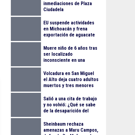
inmediaciones de Plaza
Ciudadela
EU suspende actividades
en Michoacán y frena
exportación de aguacate
Muere niño de 6 años tras
ser localizado
inconsciente en una
alberca en El Salto
Volcadura en San Miguel
el Alto deja cuatro adultos
muertos y tres menores
lesionados
Salió a una cita de trabajo
y no volvió: ¿Qué se sabe
de la desaparición del
empresario Ricardo
Cabezas Talavera?
Sheinbaum rechaza
amenazas a Maru Campos,