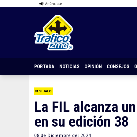
Anúnciate
PORTADA
NOTICIAS
OPINIÓN
CONSEJOS
G
SI JALO
La FIL alcanza un
en su edición 38
08 de
Diciembre
del 2024