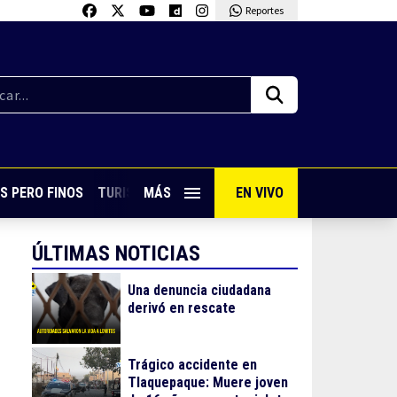
Reportes
S PERO FINOS
TURISMO CON SABOR
MÁS
EN VIVO
VIVE PUERTO VALLARTA
ÚLTIMAS NOTICIAS
Una denuncia ciudadana
derivó en rescate
Trágico accidente en
Tlaquepaque: Muere joven