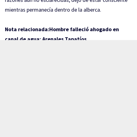
mientras permanecía dentro de la alberca.
Nota relacionada:
Hombre falleció ahogado en
canal de agua: Arenales Tapatíos
Familiares trasladaron rápidamente al niño hasta un
puesto de socorros en el municipio de El Salto en busca
de atención médica; sin embargo, a su llegada,
personal del lugar únicamente pudo confirmar que ya
no contaba con signos vitales.
Los hechos ocurrieron en una terraza ubicada en el