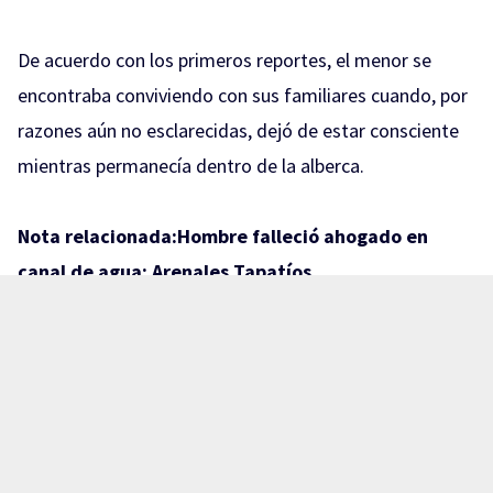
De acuerdo con los primeros reportes, el menor se
encontraba conviviendo con sus familiares cuando, por
razones aún no esclarecidas, dejó de estar consciente
mientras permanecía dentro de la alberca.
Nota relacionada:
Hombre falleció ahogado en
canal de agua: Arenales Tapatíos
Familiares trasladaron rápidamente al niño hasta un
puesto de socorros en el municipio de El Salto en busca
de atención médica; sin embargo, a su llegada,