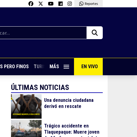
Reportes
S PERO FINOS
TURISMO CON SABOR
MÁS
EN VIVO
VIVE PUERTO VALLARTA
ÚLTIMAS NOTICIAS
Una denuncia ciudadana
derivó en rescate
Trágico accidente en
Tlaquepaque: Muere joven