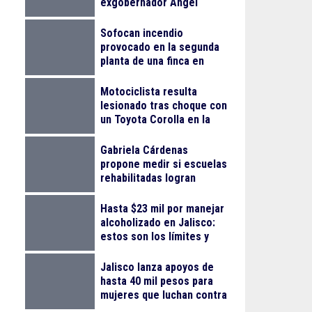
exgobernador Ángel
Aguirre Rivero por el caso
Ayotzinapa
Sofocan incendio
provocado en la segunda
planta de una finca en
Arcos Vallarta
Motociclista resulta
lesionado tras choque con
un Toyota Corolla en la
colonia Progreso
Gabriela Cárdenas
propone medir si escuelas
rehabilitadas logran
reducir el abandono
escolar
Hasta $23 mil por manejar
alcoholizado en Jalisco:
estos son los límites y
sanciones en 2026
Jalisco lanza apoyos de
hasta 40 mil pesos para
mujeres que luchan contra
el cáncer