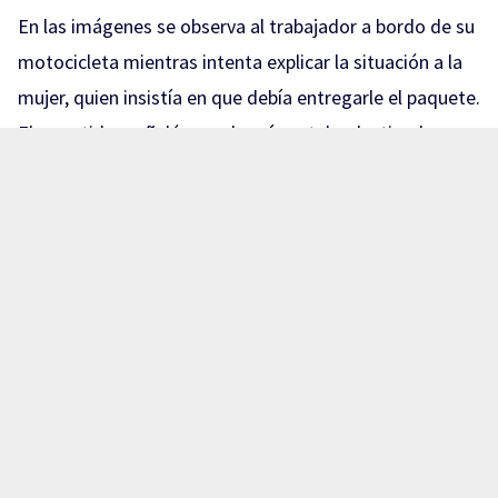
En las imágenes se observa al trabajador a bordo de su
motocicleta mientras intenta explicar la situación a la
mujer, quien insistía en que debía entregarle el paquete.
El repartidor señaló que el envío estaba destinado a
otra persona y que, por protocolo, no podía entregarlo
a alguien diferente al destinatario.
La discusión continuó y el intercambio de palabras
subió de tono. En un momento, la mujer insultó al
trabajador, mientras este intentaba aclarar que no
podía proporcionarle el paquete debido a que no
estaba registrado a su nombre.