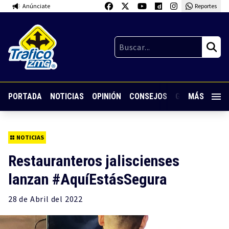
Anúnciate
Reportes
PORTADA
NOTICIAS
OPINIÓN
CONSEJOS
GUARDIA NOC
MÁS
NOTICIAS
Restauranteros jaliscienses
lanzan #AquíEstásSegura
28 de
Abril
del 2022