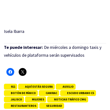
Isela Ibarra
Te puede interesar:
De miércoles a domingo taxis y
vehículos de plataforma serán supervisados
911
AQUÍ ESTÁS SEGURA
AUXILIO
BOTÓN DE PÁNICO
CANIRAC
ESCUDO URBANO C5
JALISCO
MUJERES
NOTICIAS TRÁFICO ZMG
RESTAURANTEROS
SEGURIDAD