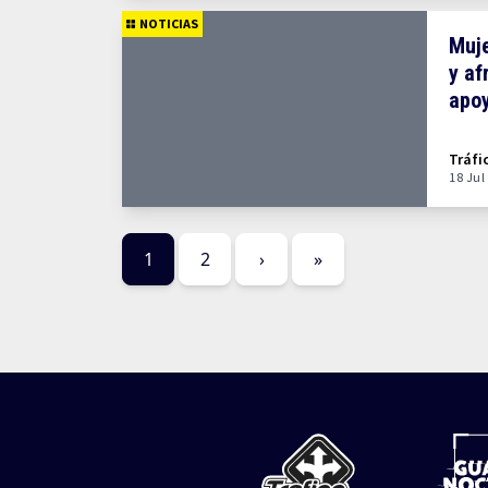
NOTICIAS
Muje
y af
apo
Tráfi
18 Jul
1
2
›
»