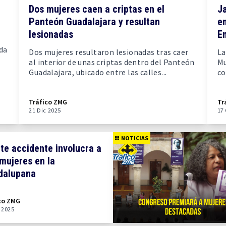
Dos mujeres caen a criptas en el
Ja
Panteón Guadalajara y resultan
e
lesionadas
E
da
Dos mujeres resultaron lesionadas tras caer
La
al interior de unas criptas dentro del Panteón
Mu
Guadalajara, ubicado entre las calles...
co
Tráfico ZMG
Tr
21 Dic 2025
17
NOTICIAS
te accidente involucra a
mujeres en la
dalupana
co ZMG
 2025