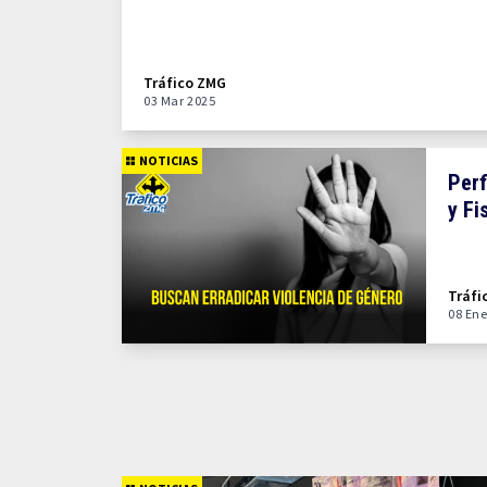
Tráfico ZMG
03 Mar 2025
NOTICIAS
Perf
y Fi
Tráfi
08 Ene