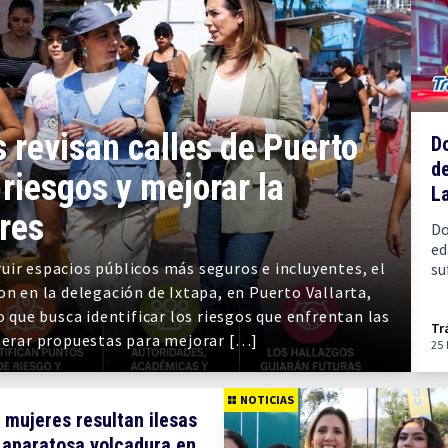
 revisan calles de Puerto
Do
de
 riesgos y mejorar la
L
res
Do
ed
uir espacios públicos más seguros e incluyentes, el
su
on en la delegación de Ixtapa, en Puerto Vallarta,
o que busca identificar los riesgos que enfrentan las
Tr
enerar propuestas para mejorar […]
25
NOTICIAS
 mujeres resultan ilesas
 aparatosa volcadura en