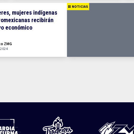
NOTICIAS
res, mujeres indígenas
romexicanas recibirán
yo económico
co ZMG
 2024