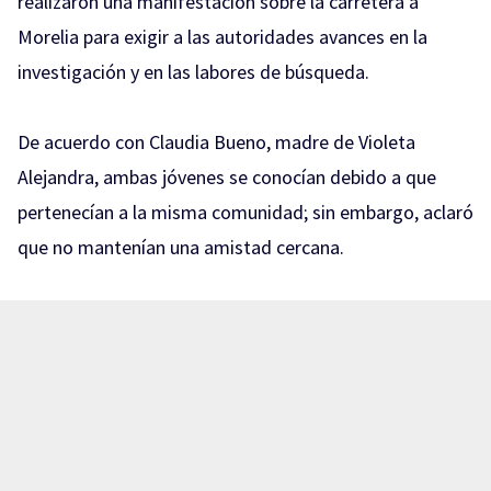
realizaron una manifestación sobre la carretera a
Morelia para exigir a las autoridades avances en la
investigación y en las labores de búsqueda.
De acuerdo con Claudia Bueno, madre de Violeta
Alejandra, ambas jóvenes se conocían debido a que
pertenecían a la misma comunidad; sin embargo, aclaró
que no mantenían una amistad cercana.
La madre de Violeta Alejandra Santana Bueno
comparte en entrevista el caso de la desaparición de su
hija.
Señala que Violeta salió el 27 de julio para acudir a una