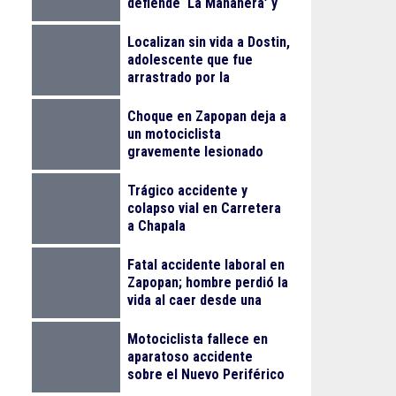
defiende ‘La Mañanera’ y
anuncia Jornada Nacional
de Reforestación
Localizan sin vida a Dostin,
adolescente que fue
arrastrado por la
corriente en la Barranca
de Oblatos
Choque en Zapopan deja a
un motociclista
gravemente lesionado
Trágico accidente y
colapso vial en Carretera
a Chapala
Fatal accidente laboral en
Zapopan; hombre perdió la
vida al caer desde una
obra
Motociclista fallece en
aparatoso accidente
sobre el Nuevo Periférico