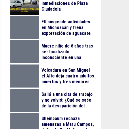
inmediaciones de Plaza
Ciudadela
EU suspende actividades
en Michoacán y frena
exportación de aguacate
Muere niño de 6 años tras
ser localizado
inconsciente en una
alberca en El Salto
Volcadura en San Miguel
el Alto deja cuatro adultos
muertos y tres menores
lesionados
Salió a una cita de trabajo
y no volvió: ¿Qué se sabe
de la desaparición del
empresario Ricardo
Cabezas Talavera?
Sheinbaum rechaza
amenazas a Maru Campos,