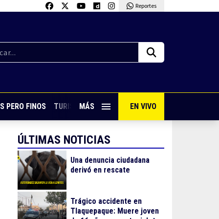
Reportes
S PERO FINOS
TURISMO CON SABOR
MÁS
EN VIVO
VIVE PUERTO VALLARTA
ÚLTIMAS NOTICIAS
Una denuncia ciudadana
derivó en rescate
Trágico accidente en
Tlaquepaque: Muere joven