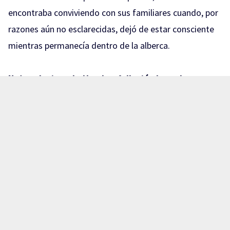
encontraba conviviendo con sus familiares cuando, por
razones aún no esclarecidas, dejó de estar consciente
mientras permanecía dentro de la alberca.
Nota relacionada:
Hombre falleció ahogado en
canal de agua: Arenales Tapatíos
Familiares trasladaron rápidamente al niño hasta un
puesto de socorros en el municipio de El Salto en busca
de atención médica; sin embargo, a su llegada,
personal del lugar únicamente pudo confirmar que ya
no contaba con signos vitales.