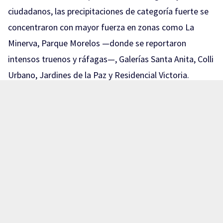
ciudadanos, las precipitaciones de categoría fuerte se
concentraron con mayor fuerza en zonas como La
Minerva, Parque Morelos —donde se reportaron
intensos truenos y ráfagas—, Galerías Santa Anita, Colli
Urbano, Jardines de la Paz y Residencial Victoria.
Asimismo, colonias como El Tapatío, Santa Anita y el
cruce de avenida Cordilleras con avenida Tepeyac
experimentaron vientos considerables.
En contraste, áreas como la colonia Atlas, cerca de
Plaza Fórum, Cruz del Sur, Gomera y Paseos del Sol
registraron una lluvia de intensidad moderada con
presencia de viento. Por su parte, sectores como la
Zona de Andares, el Centro Histórico de Guadalajara y