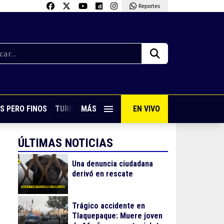
Reportes
S PERO FINOS
TURISMO CON SABOR
MÁS
EN VIVO
VIVE PUERTO VALLARTA
ÚLTIMAS NOTICIAS
Una denuncia ciudadana
derivó en rescate
Trágico accidente en
Tlaquepaque: Muere joven