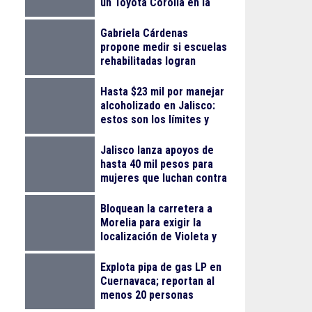
un Toyota Corolla en la
colonia Progreso
Gabriela Cárdenas
propone medir si escuelas
rehabilitadas logran
reducir el abandono
escolar
Hasta $23 mil por manejar
alcoholizado en Jalisco:
estos son los límites y
sanciones en 2026
Jalisco lanza apoyos de
hasta 40 mil pesos para
mujeres que luchan contra
el cáncer
Bloquean la carretera a
Morelia para exigir la
localización de Violeta y
Melissa
Explota pipa de gas LP en
Cuernavaca; reportan al
menos 20 personas
lesionadas