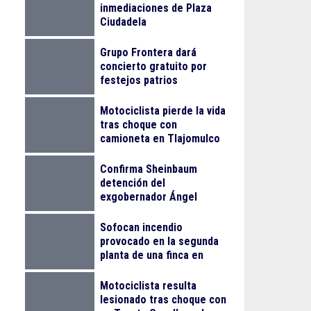
inmediaciones de Plaza
Ciudadela
Grupo Frontera dará
concierto gratuito por
festejos patrios
Motociclista pierde la vida
tras choque con
camioneta en Tlajomulco
Confirma Sheinbaum
detención del
exgobernador Ángel
Aguirre Rivero por el caso
Ayotzinapa
Sofocan incendio
provocado en la segunda
planta de una finca en
Arcos Vallarta
Motociclista resulta
lesionado tras choque con