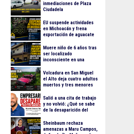
inmediaciones de Plaza
Ciudadela
EU suspende actividades
en Michoacán y frena
exportación de aguacate
Muere niño de 6 años tras
ser localizado
inconsciente en una
alberca en El Salto
Volcadura en San Miguel
el Alto deja cuatro adultos
muertos y tres menores
lesionados
Salió a una cita de trabajo
y no volvió: ¿Qué se sabe
de la desaparición del
empresario Ricardo
Cabezas Talavera?
Sheinbaum rechaza
amenazas a Maru Campos,