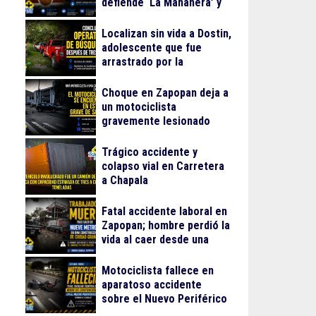
defiende ‘La Mañanera’ y
anuncia Jornada Nacional
de Reforestación
Localizan sin vida a Dostin,
adolescente que fue
arrastrado por la
corriente en la Barranca
de Oblatos
Choque en Zapopan deja a
un motociclista
gravemente lesionado
Trágico accidente y
colapso vial en Carretera
a Chapala
Fatal accidente laboral en
Zapopan; hombre perdió la
vida al caer desde una
obra
Motociclista fallece en
aparatoso accidente
sobre el Nuevo Periférico