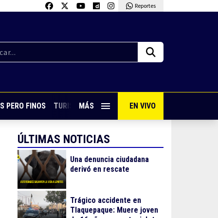
Reportes
S PERO FINOS
TURISMO CON SABOR
MÁS
EN VIVO
VIVE PUERTO VALLARTA
ÚLTIMAS NOTICIAS
Una denuncia ciudadana
derivó en rescate
Trágico accidente en
Tlaquepaque: Muere joven