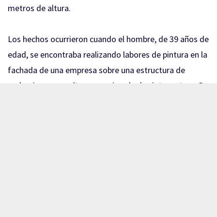
metros de altura.
Los hechos ocurrieron cuando el hombre, de 39 años de
edad, se encontraba realizando labores de pintura en la
fachada de una empresa sobre una estructura de
andamios, a una altura aproximada de siete metros. De
manera accidental, el pintor hizo contacto con una
parte de un transformador de la finca, provocando el
choque eléctrico.
Un hombre de 39 años sufrió quemaduras en el brazo al
tocar un transformador mientras pintaba a siete
metros de altura sobre avenida Cañas y calle Trigo, en
La Nogalera.