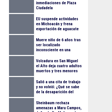
inmediaciones de Plaza
Ciudadela
EU suspende actividades
en Michoacán y frena
exportación de aguacate
Muere niño de 6 años tras
ser localizado
inconsciente en una
alberca en El Salto
Volcadura en San Miguel
el Alto deja cuatro adultos
muertos y tres menores
lesionados
Salió a una cita de trabajo
y no volvió: ¿Qué se sabe
de la desaparición del
empresario Ricardo
Cabezas Talavera?
Sheinbaum rechaza
amenazas a Maru Campos,