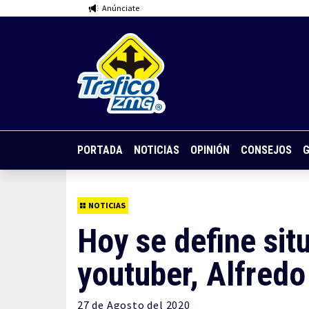
Anúnciate
PORTADA
NOTICIAS
OPINIÓN
CONSEJOS
G
NOTICIAS
Hoy se define situ
youtuber, Alfredo
27 de
Agosto
del 2020