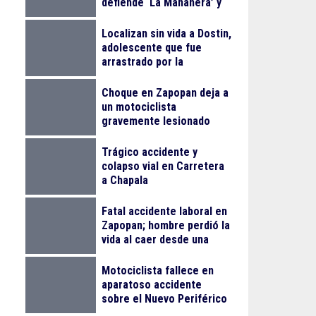
defiende ‘La Mañanera’ y
anuncia Jornada Nacional
de Reforestación
Localizan sin vida a Dostin,
adolescente que fue
arrastrado por la
corriente en la Barranca
de Oblatos
Choque en Zapopan deja a
un motociclista
gravemente lesionado
Trágico accidente y
colapso vial en Carretera
a Chapala
Fatal accidente laboral en
Zapopan; hombre perdió la
vida al caer desde una
obra
Motociclista fallece en
aparatoso accidente
sobre el Nuevo Periférico