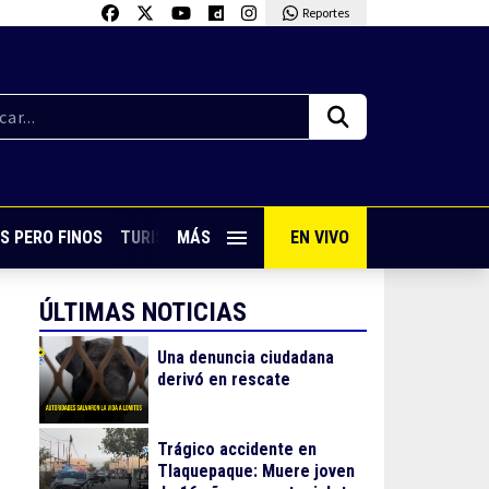
Reportes
S PERO FINOS
TURISMO CON SABOR
MÁS
EN VIVO
VIVE PUERTO VALLARTA
ÚLTIMAS NOTICIAS
Una denuncia ciudadana
derivó en rescate
Trágico accidente en
Tlaquepaque: Muere joven