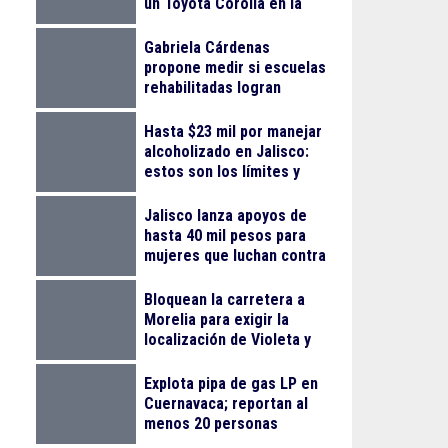
un Toyota Corolla en la
colonia Progreso
Gabriela Cárdenas
propone medir si escuelas
rehabilitadas logran
reducir el abandono
escolar
Hasta $23 mil por manejar
alcoholizado en Jalisco:
estos son los límites y
sanciones en 2026
Jalisco lanza apoyos de
hasta 40 mil pesos para
mujeres que luchan contra
el cáncer
Bloquean la carretera a
Morelia para exigir la
localización de Violeta y
Melissa
Explota pipa de gas LP en
Cuernavaca; reportan al
menos 20 personas
lesionadas