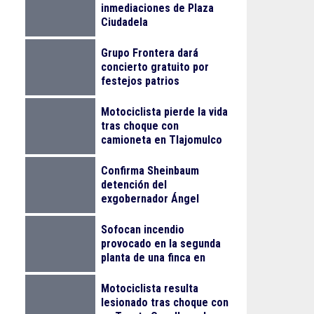
inmediaciones de Plaza
Ciudadela
Grupo Frontera dará
concierto gratuito por
festejos patrios
Motociclista pierde la vida
tras choque con
camioneta en Tlajomulco
Confirma Sheinbaum
detención del
exgobernador Ángel
Aguirre Rivero por el caso
Ayotzinapa
Sofocan incendio
provocado en la segunda
planta de una finca en
Arcos Vallarta
Motociclista resulta
lesionado tras choque con