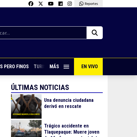
Reportes
S PERO FINOS
TURISMO CON SABOR
MÁS
EN VIVO
VIVE PUERTO VALLARTA
ÚLTIMAS NOTICIAS
Una denuncia ciudadana
derivó en rescate
Trágico accidente en
Tlaquepaque: Muere joven