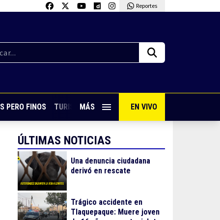
Reportes
S PERO FINOS
TURISMO CON SABOR
MÁS
EN VIVO
VIVE PUERTO VALLARTA
ÚLTIMAS NOTICIAS
Una denuncia ciudadana
derivó en rescate
Trágico accidente en
Tlaquepaque: Muere joven