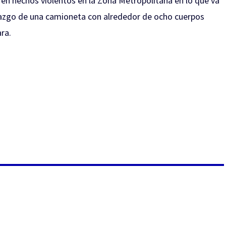
n hechos violentos en la Zona Metropolitana en lo que va
llazgo de una camioneta con alrededor de ocho
cuerpos
ra.