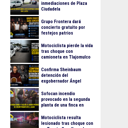
inmediaciones de Plaza
Ciudadela
Grupo Frontera dará
concierto gratuito por
festejos patrios
Motociclista pierde la vida
tras choque con
camioneta en Tlajomulco
Confirma Sheinbaum
detención del
exgobernador Ángel
Aguirre Rivero por el caso
Ayotzinapa
Sofocan incendio
provocado en la segunda
planta de una finca en
Arcos Vallarta
Motociclista resulta
lesionado tras choque con