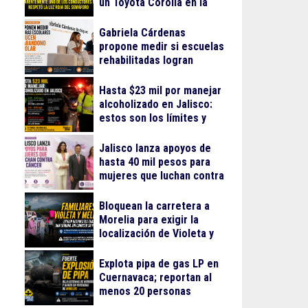
un Toyota Corolla en la
colonia Progreso
Gabriela Cárdenas
propone medir si escuelas
rehabilitadas logran
reducir el abandono
escolar
Hasta $23 mil por manejar
alcoholizado en Jalisco:
estos son los límites y
sanciones en 2026
Jalisco lanza apoyos de
hasta 40 mil pesos para
mujeres que luchan contra
el cáncer
Bloquean la carretera a
Morelia para exigir la
localización de Violeta y
Melissa
Explota pipa de gas LP en
Cuernavaca; reportan al
menos 20 personas
lesionadas