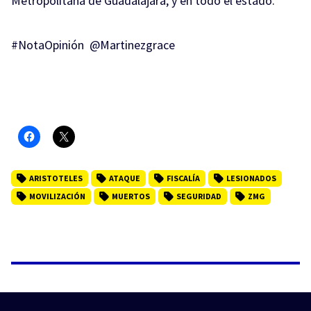
Metropolitana de Guadalajara, y en todo el estado.
#NotaOpinión
@Martinezgrace
ARISTOTELES
ATAQUE
FISCALÍA
LESIONADOS
MOVILIZACIÓN
MUERTOS
SEGURIDAD
ZMG