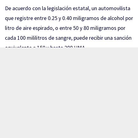
De acuerdo con la legislación estatal, un automovilista
que registre entre 0.25 y 0.40 miligramos de alcohol por
litro de aire espirado, o entre 50 y 80 miligramos por
cada 100 mililitros de sangre, puede recibir una sanción
equivalente a 150 y hasta 200 UMA.
Con el valor de la UMA vigente para 2026, de 117.31
pesos diarios, esto representa multas que pueden ir
aproximadamente de 17 mil 596 a 23 mil 462 pesos.