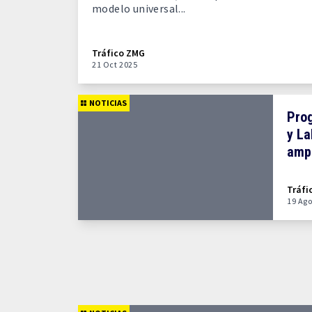
modelo universal...
Tráfico ZMG
21 Oct 2025
NOTICIAS
Prog
y La
ampl
Tráfi
19 Ago