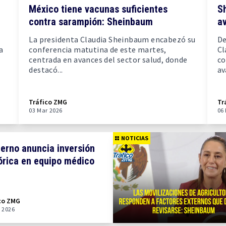
México tiene vacunas suficientes
S
contra sarampión: Sheinbaum
a
La presidenta Claudia Sheinbaum encabezó su
De
a
conferencia matutina de este martes,
Cl
centrada en avances del sector salud, donde
co
destacó...
av
Tráfico ZMG
Tr
03 Mar 2026
06
NOTICIAS
erno anuncia inversión
órica en equipo médico
co ZMG
 2026