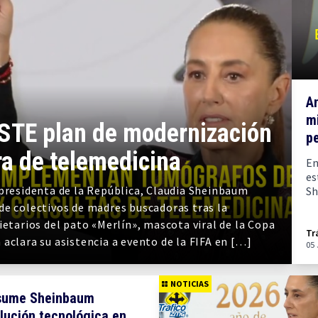
A
mi
STE plan de modernización
p
ra de telemedicina
En
es
 presidenta de la República, Claudia Sheinbaum
Sh
de colectivos de madres buscadoras tras la
ietarios del pato «Merlín», mascota viral de la Copa
Tr
aclara su asistencia a evento de la FIFA en […]
05
NOTICIAS
sume Sheinbaum
lución tecnológica en