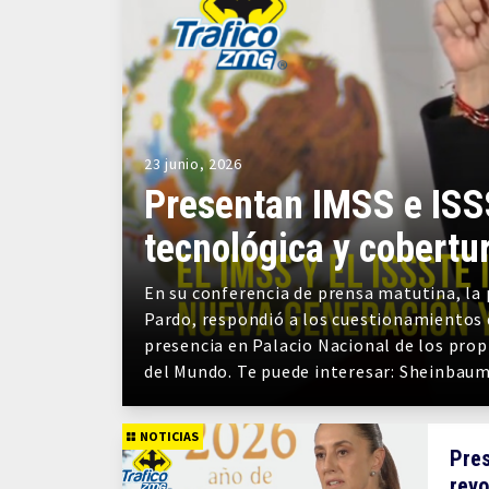
23 junio, 2026
Presentan IMSS e ISS
tecnológica y cobertu
En su conferencia de prensa matutina, la
Pardo, respondió a los cuestionamientos 
presencia en Palacio Nacional de los prop
del Mundo. Te puede interesar: Sheinbaum 
NOTICIAS
Pre
revo