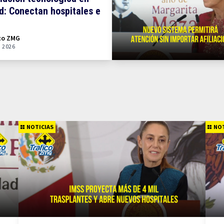
d: Conectan hospitales e
gran IA
co ZMG
n 2026
NOTICIAS
NOT