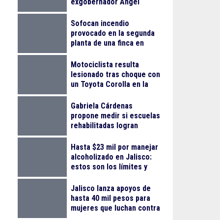
exgobernador Ángel
Aguirre Rivero por el caso
Ayotzinapa
Sofocan incendio
provocado en la segunda
planta de una finca en
Arcos Vallarta
Motociclista resulta
lesionado tras choque con
un Toyota Corolla en la
colonia Progreso
Gabriela Cárdenas
propone medir si escuelas
rehabilitadas logran
reducir el abandono
escolar
Hasta $23 mil por manejar
alcoholizado en Jalisco:
estos son los límites y
sanciones en 2026
Jalisco lanza apoyos de
hasta 40 mil pesos para
mujeres que luchan contra
el cáncer