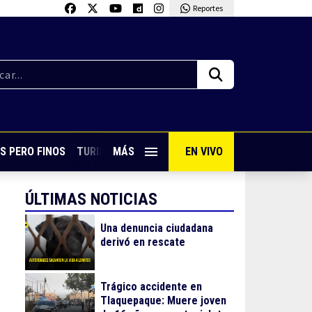
Reportes
S PERO FINOS
TURISMO CON SABOR
MÁS
EN VIVO
VIVE PUERTO VALLARTA
ÚLTIMAS NOTICIAS
Una denuncia ciudadana
derivó en rescate
Trágico accidente en
Tlaquepaque: Muere joven