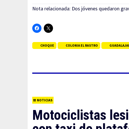
Nota relacionada:
Dos jóvenes quedaron grav
CHOQUE
COLONIA EL RASTRO
GUADALAJA
NOTICIAS
Motociclistas les
con taxi de plata