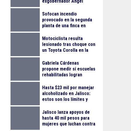
exgobernador Ángel
Aguirre Rivero por el caso
Ayotzinapa
Sofocan incendio
provocado en la segunda
planta de una finca en
Arcos Vallarta
Motociclista resulta
lesionado tras choque con
un Toyota Corolla en la
colonia Progreso
Gabriela Cárdenas
propone medir si escuelas
rehabilitadas logran
reducir el abandono
escolar
Hasta $23 mil por manejar
alcoholizado en Jalisco:
estos son los límites y
sanciones en 2026
Jalisco lanza apoyos de
hasta 40 mil pesos para
mujeres que luchan contra
el cáncer