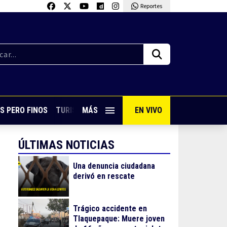
Reportes
S PERO FINOS
TURISMO CON SABOR
MÁS
EN VIVO
VIVE PUERTO VALLARTA
ÚLTIMAS NOTICIAS
Una denuncia ciudadana
derivó en rescate
Trágico accidente en
Tlaquepaque: Muere joven