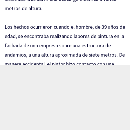
metros de altura.
Los hechos ocurrieron cuando el hombre, de 39 años de
edad, se encontraba realizando labores de pintura en la
fachada de una empresa sobre una estructura de
andamios, a una altura aproximada de siete metros. De
manera accidental, el pintor hizo contacto con una
parte de un transformador de la finca, provocando el
choque eléctrico.
Un hombre de 39 años sufrió quemaduras en el brazo al
tocar un transformador mientras pintaba a siete
metros de altura sobre avenida Cañas y calle Trigo, en
La Nogalera.