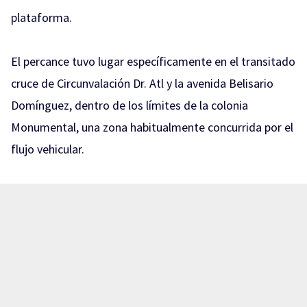
plataforma.
El percance tuvo lugar específicamente en el transitado
cruce de Circunvalación Dr. Atl y la avenida Belisario
Domínguez, dentro de los límites de la colonia
Monumental, una zona habitualmente concurrida por el
flujo vehicular.
Tras el impacto, ambos tripulantes de la motocicleta,
cuyas edades oscilan entre los 25 a 30 años, terminaron
tendidos sobre el asfalto con diversos golpes y
lesiones, lo que generó la alerta inmediata de
automovilistas y transeúntes que presenciaron el
hecho.