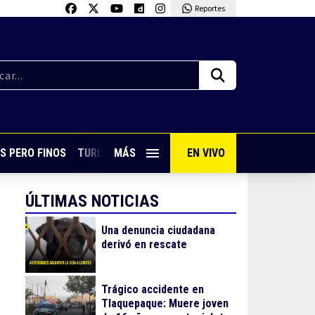
Reportes
S PERO FINOS
TURISMO CON SABOR
MÁS
EN VIVO
VIVE PUERTO VALLARTA
ÚLTIMAS NOTICIAS
Una denuncia ciudadana
derivó en rescate
Trágico accidente en
Tlaquepaque: Muere joven