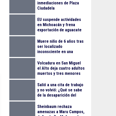
inmediaciones de Plaza
Ciudadela
EU suspende actividades
en Michoacán y frena
exportación de aguacate
Muere niño de 6 años tras
ser localizado
inconsciente en una
alberca en El Salto
Volcadura en San Miguel
el Alto deja cuatro adultos
muertos y tres menores
lesionados
Salió a una cita de trabajo
y no volvió: ¿Qué se sabe
de la desaparición del
empresario Ricardo
Cabezas Talavera?
Sheinbaum rechaza
amenazas a Maru Campos,