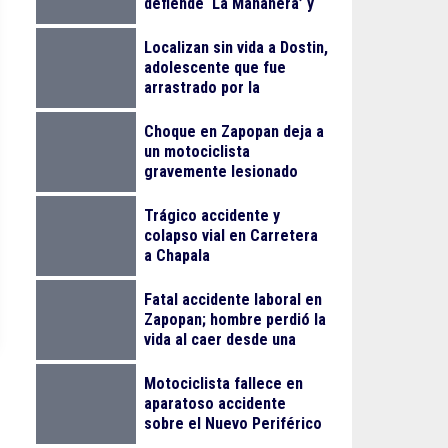
defiende ‘La Mañanera’ y
anuncia Jornada Nacional
de Reforestación
Localizan sin vida a Dostin,
adolescente que fue
arrastrado por la
corriente en la Barranca
de Oblatos
Choque en Zapopan deja a
un motociclista
gravemente lesionado
Trágico accidente y
colapso vial en Carretera
a Chapala
Fatal accidente laboral en
Zapopan; hombre perdió la
vida al caer desde una
obra
Motociclista fallece en
aparatoso accidente
sobre el Nuevo Periférico