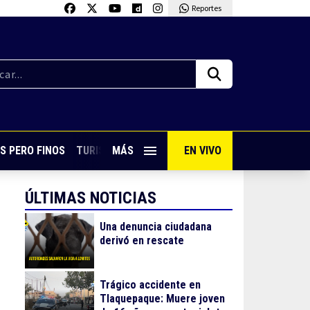
Reportes
S PERO FINOS
TURISMO CON SABOR
MÁS
EN VIVO
VIVE PUERTO VALLARTA
ÚLTIMAS NOTICIAS
Una denuncia ciudadana
derivó en rescate
Trágico accidente en
Tlaquepaque: Muere joven