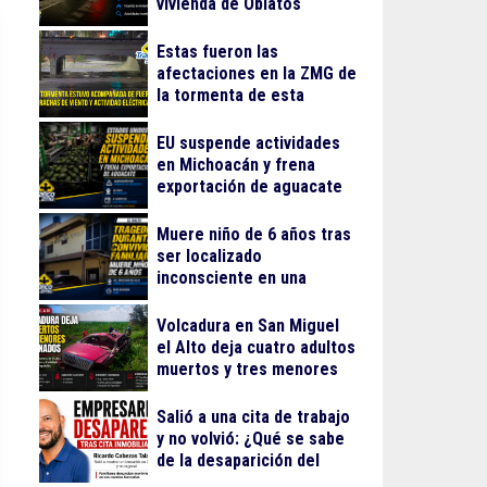
vivienda de Oblatos
Estas fueron las
afectaciones en la ZMG de
la tormenta de esta
madrugada
EU suspende actividades
en Michoacán y frena
exportación de aguacate
Muere niño de 6 años tras
ser localizado
inconsciente en una
alberca en El Salto
Volcadura en San Miguel
el Alto deja cuatro adultos
muertos y tres menores
lesionados
Salió a una cita de trabajo
y no volvió: ¿Qué se sabe
de la desaparición del
empresario Ricardo