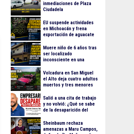
inmediaciones de Plaza
Ciudadela
EU suspende actividades
en Michoacán y frena
exportación de aguacate
Muere niño de 6 años tras
ser localizado
inconsciente en una
alberca en El Salto
Volcadura en San Miguel
el Alto deja cuatro adultos
muertos y tres menores
lesionados
Salió a una cita de trabajo
y no volvió: ¿Qué se sabe
de la desaparición del
empresario Ricardo
Cabezas Talavera?
Sheinbaum rechaza
amenazas a Maru Campos,