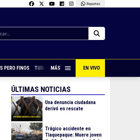
Reportes
S PERO FINOS
TURISMO CON SABOR
MÁS
EN VIVO
VIVE PUERTO VALLARTA
ÚLTIMAS NOTICIAS
Una denuncia ciudadana
derivó en rescate
Trágico accidente en
Tlaquepaque: Muere joven