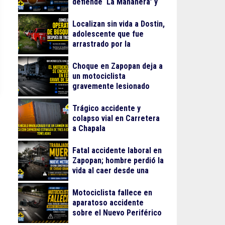
defiende ‘La Mañanera’ y
anuncia Jornada Nacional
de Reforestación
Localizan sin vida a Dostin,
adolescente que fue
arrastrado por la
corriente en la Barranca
de Oblatos
Choque en Zapopan deja a
un motociclista
gravemente lesionado
Trágico accidente y
colapso vial en Carretera
a Chapala
Fatal accidente laboral en
Zapopan; hombre perdió la
vida al caer desde una
obra
Motociclista fallece en
aparatoso accidente
sobre el Nuevo Periférico