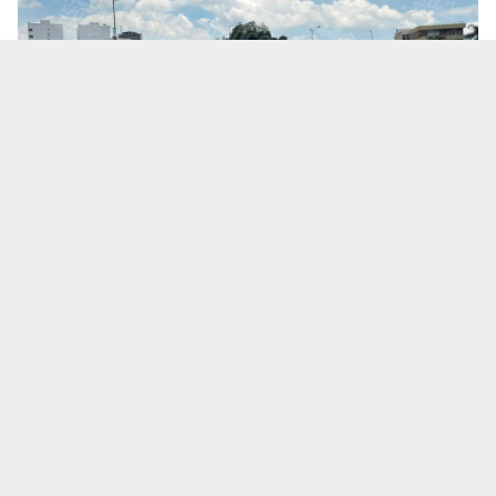
Te puede interesar:
Salió a una cita de trabajo y no
volvió: ¿Qué se sabe de la desaparición del
empresario Ricardo Cabezas Talavera?