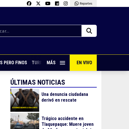
Reportes
S PERO FINOS
TURISMO CON SABOR
MÁS
EN VIVO
VIVE PUERTO VALLARTA
ÚLTIMAS NOTICIAS
Una denuncia ciudadana
derivó en rescate
Trágico accidente en
Tlaquepaque: Muere joven