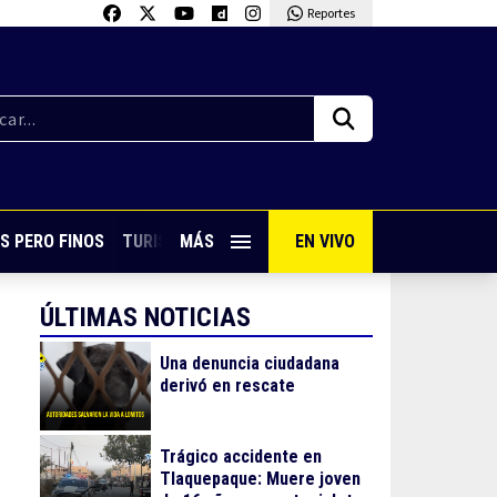
Reportes
S PERO FINOS
TURISMO CON SABOR
MÁS
EN VIVO
VIVE PUERTO VALLARTA
ÚLTIMAS NOTICIAS
Una denuncia ciudadana
derivó en rescate
Trágico accidente en
Tlaquepaque: Muere joven