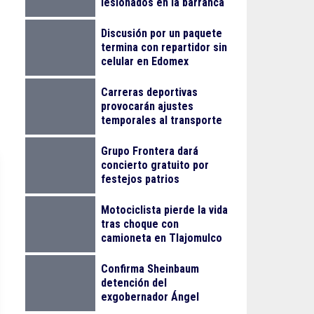
lesionados en la barranca
de Colimilla
Discusión por un paquete
termina con repartidor sin
celular en Edomex
Carreras deportivas
provocarán ajustes
temporales al transporte
público en Guadalajara
Grupo Frontera dará
concierto gratuito por
festejos patrios
Motociclista pierde la vida
tras choque con
camioneta en Tlajomulco
Confirma Sheinbaum
detención del
exgobernador Ángel
Aguirre Rivero por el caso