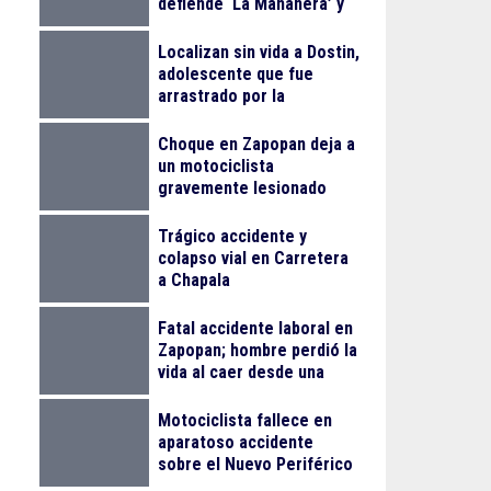
defiende ‘La Mañanera’ y
anuncia Jornada Nacional
de Reforestación
Localizan sin vida a Dostin,
adolescente que fue
arrastrado por la
corriente en la Barranca
de Oblatos
Choque en Zapopan deja a
un motociclista
gravemente lesionado
Trágico accidente y
colapso vial en Carretera
a Chapala
Fatal accidente laboral en
Zapopan; hombre perdió la
vida al caer desde una
obra
Motociclista fallece en
aparatoso accidente
sobre el Nuevo Periférico