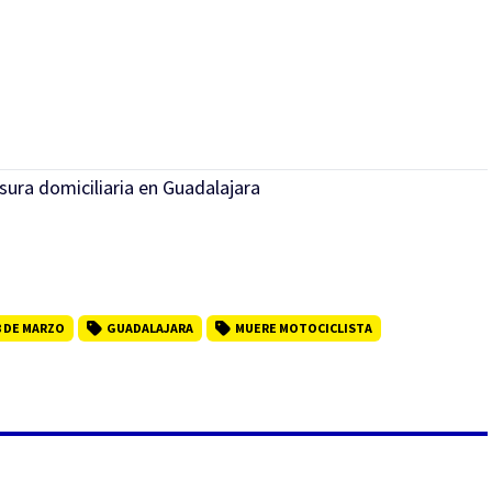
sura domiciliaria en Guadalajara
8 DE MARZO
GUADALAJARA
MUERE MOTOCICLISTA