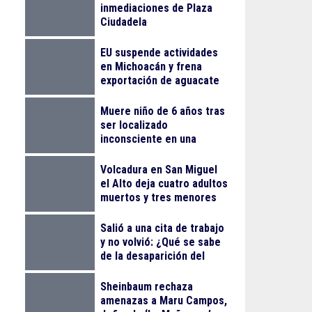
inmediaciones de Plaza
Ciudadela
EU suspende actividades
en Michoacán y frena
exportación de aguacate
Muere niño de 6 años tras
ser localizado
inconsciente en una
alberca en El Salto
Volcadura en San Miguel
el Alto deja cuatro adultos
muertos y tres menores
lesionados
Salió a una cita de trabajo
y no volvió: ¿Qué se sabe
de la desaparición del
empresario Ricardo
Cabezas Talavera?
Sheinbaum rechaza
amenazas a Maru Campos,