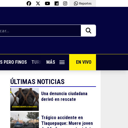
Reportes
S PERO FINOS
TURISMO CON SABOR
MÁS
EN VIVO
VIVE PUERTO VALLARTA
ÚLTIMAS NOTICIAS
Una denuncia ciudadana
derivó en rescate
Trágico accidente en
Tlaquepaque: Muere joven