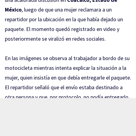
México
, luego de que una mujer reclamara a un
repartidor por la ubicación en la que había dejado un
paquete. El momento quedó registrado en video y
posteriormente se viralizó en redes sociales.
En las imágenes se observa al trabajador a bordo de su
motocicleta mientras intenta explicar la situación a la
mujer, quien insistía en que debía entregarle el paquete.
El repartidor señaló que el envío estaba destinado a
otra persona y que, por protocolo, no podía entregarlo
a alguien diferente al destinatario.
La discusión continuó y el intercambio de palabras
subió de tono. En un momento, la mujer insultó al