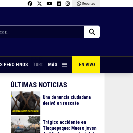
Reportes
S PERO FINOS
TURISMO CON SABOR
MÁS
EN VIVO
VIVE PUERTO VALLARTA
ÚLTIMAS NOTICIAS
Una denuncia ciudadana
derivó en rescate
Trágico accidente en
Tlaquepaque: Muere joven