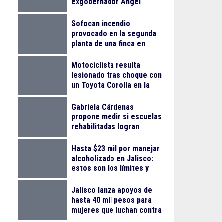
exgobernador Ángel
Aguirre Rivero por el caso
Ayotzinapa
Sofocan incendio
provocado en la segunda
planta de una finca en
Arcos Vallarta
Motociclista resulta
lesionado tras choque con
un Toyota Corolla en la
colonia Progreso
Gabriela Cárdenas
propone medir si escuelas
rehabilitadas logran
reducir el abandono
escolar
Hasta $23 mil por manejar
alcoholizado en Jalisco:
estos son los límites y
sanciones en 2026
Jalisco lanza apoyos de
hasta 40 mil pesos para
mujeres que luchan contra
el cáncer