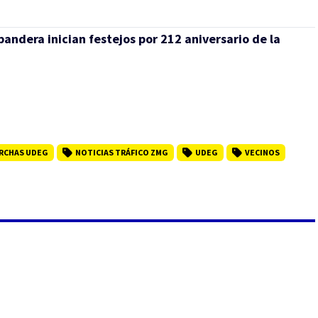
bandera inician festejos por 212 aniversario de la
RCHAS UDEG
NOTICIAS TRÁFICO ZMG
UDEG
VECINOS