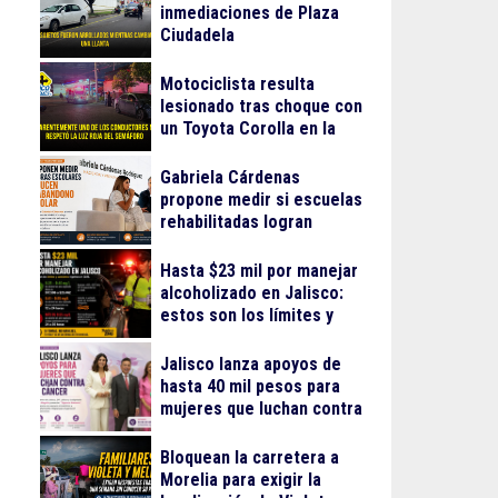
inmediaciones de Plaza
Ciudadela
Motociclista resulta
lesionado tras choque con
un Toyota Corolla en la
colonia Progreso
Gabriela Cárdenas
propone medir si escuelas
rehabilitadas logran
reducir el abandono
escolar
Hasta $23 mil por manejar
alcoholizado en Jalisco:
estos son los límites y
sanciones en 2026
Jalisco lanza apoyos de
hasta 40 mil pesos para
mujeres que luchan contra
el cáncer
Bloquean la carretera a
Morelia para exigir la