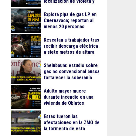
localización de Violeta y
Melissa
Explota pipa de gas LP en
Cuernavaca; reportan al
menos 20 personas
lesionadas
Rescatan a trabajador tras
recibir descarga eléctrica
a siete metros de altura
en La Nogalera
Sheinbaum: estudio sobre
gas no convencional busca
fortalecer la soberanía
energética
Adulto mayor muere
durante incendio en una
vivienda de Oblatos
Estas fueron las
afectaciones en la ZMG de
la tormenta de esta
madrugada