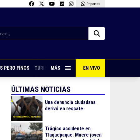
Reportes
S PERO FINOS
TURISMO CON SABOR
MÁS
EN VIVO
VIVE PUERTO VALLARTA
ÚLTIMAS NOTICIAS
Una denuncia ciudadana
derivó en rescate
Trágico accidente en
Tlaquepaque: Muere joven