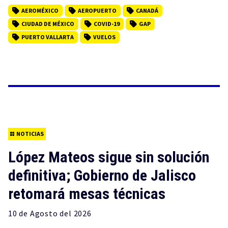
AEROMÉXICO
AEROPUERTO
CANADÁ
CIUDAD DE MÉXICO
COVID-19
GAP
PUERTO VALLARTA
VUELOS
NOTICIAS
López Mateos sigue sin solución
definitiva; Gobierno de Jalisco
retomará mesas técnicas
10 de
Agosto
del 2026