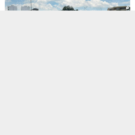
Te puede interesar:
Salió a una cita de trabajo y no
volvió: ¿Qué se sabe de la desaparición del
empresario Ricardo Cabezas Talavera?