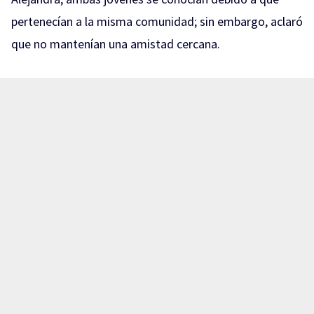
pertenecían a la misma comunidad; sin embargo, aclaró
que no mantenían una amistad cercana.
La madre de Violeta Alejandra Santana Bueno
comparte en entrevista el caso de la desaparición de su
hija.
Señala que Violeta salió el 27 de julio para acudir a una
entrevista de trabajo y, desde ese momento, perdieron
todo contacto con ella.…
pic.twitter.com/QE67yXT0AC
— TráficoZMGuadalajara (@Trafico_ZMG)
August 6,
2026