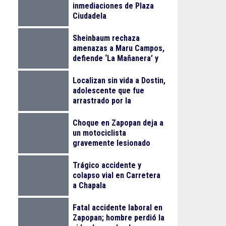
inmediaciones de Plaza
Ciudadela
Sheinbaum rechaza
amenazas a Maru Campos,
defiende ‘La Mañanera’ y
anuncia Jornada Nacional
de Reforestación
Localizan sin vida a Dostin,
adolescente que fue
arrastrado por la
corriente en la Barranca
de Oblatos
Choque en Zapopan deja a
un motociclista
gravemente lesionado
Trágico accidente y
colapso vial en Carretera
a Chapala
Fatal accidente laboral en
Zapopan; hombre perdió la