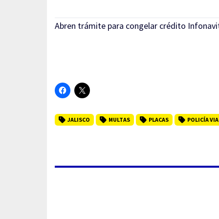
Abren trámite para congelar crédito Infonav
JALISCO
MULTAS
PLACAS
POLICÍA VIA