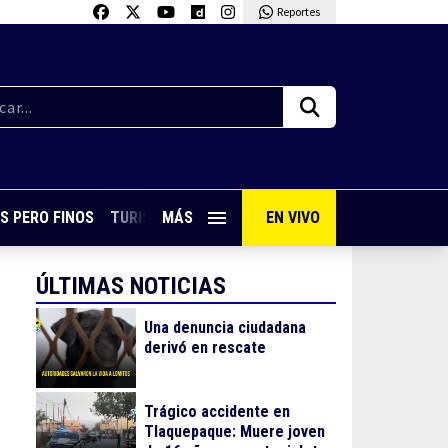
Reportes
S PERO FINOS
TURISMO CON SABOR
MÁS
EN VIVO
VIVE PUERTO VALLARTA
ÚLTIMAS NOTICIAS
Una denuncia ciudadana
derivó en rescate
Trágico accidente en
Tlaquepaque: Muere joven