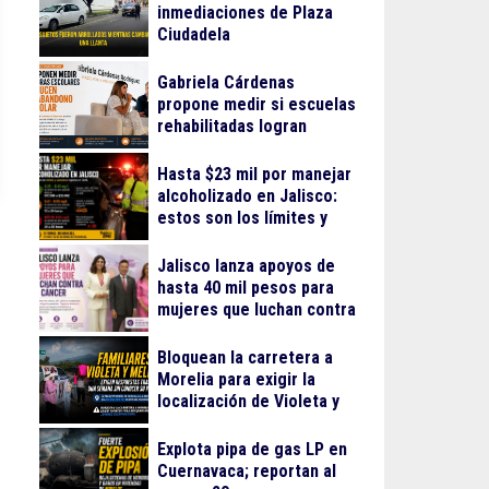
inmediaciones de Plaza
Ciudadela
Gabriela Cárdenas
propone medir si escuelas
rehabilitadas logran
reducir el abandono
escolar
Hasta $23 mil por manejar
alcoholizado en Jalisco:
estos son los límites y
sanciones en 2026
Jalisco lanza apoyos de
hasta 40 mil pesos para
mujeres que luchan contra
el cáncer
Bloquean la carretera a
Morelia para exigir la
localización de Violeta y
Melissa
Explota pipa de gas LP en
Cuernavaca; reportan al