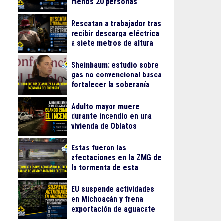
menos 20 personas
lesionadas
Rescatan a trabajador tras
recibir descarga eléctrica
a siete metros de altura
en La Nogalera
Sheinbaum: estudio sobre
gas no convencional busca
fortalecer la soberanía
energética
Adulto mayor muere
durante incendio en una
vivienda de Oblatos
Estas fueron las
afectaciones en la ZMG de
la tormenta de esta
madrugada
EU suspende actividades
en Michoacán y frena
exportación de aguacate