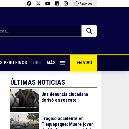
Reportes
S PERO FINOS
TURISMO CON SABOR
MÁS
EN VIVO
VIVE PUERTO VALLARTA
ÚLTIMAS NOTICIAS
Una denuncia ciudadana
derivó en rescate
Trágico accidente en
Tlaquepaque: Muere joven